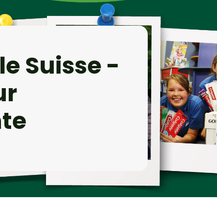
e Suisse -
ur
te