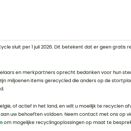
ycle sluit per 1 juli 2026. Dit betekent dat er geen grat
melaars en merkpartners oprecht bedanken voor hun st
 zijn miljoenen items gerecycled die anders op de stortpla
d.
elgië, of actief in het land, en wilt u moeilijk te recyclen 
s aan uw behoeften voldoen. Neem contact met ons op vi
m
om mogelijke recyclingoplossingen op maat te bespre