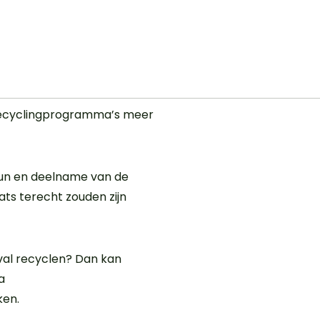
is recyclingprogramma’s meer
eun en deelname van de
ats terecht zouden zijn
afval recyclen? Dan kan
a
ken.