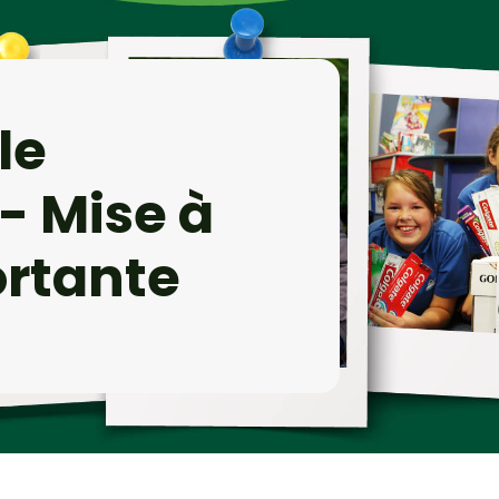
le
- Mise à
ortante