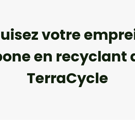
uisez votre empre
bone en recyclant 
TerraCycle