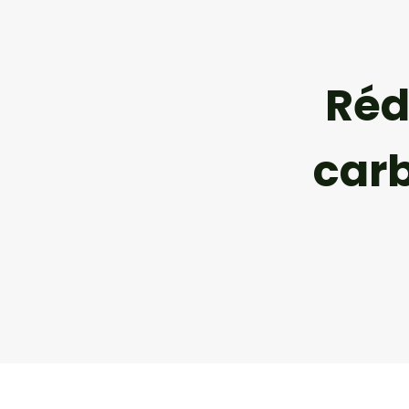
Réd
car