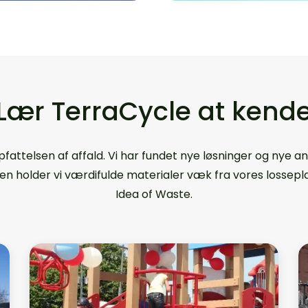
Lær TerraCycle at kend
pfattelsen af affald. Vi har fundet nye løsninger og nye a
n holder vi værdifulde materialer væk fra vores lossepla
Idea of Waste.