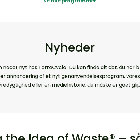
Se alle programmer
Nyheder
n noget nyt hos TerraCycle! Du kan finde alt det, du har br
er annoncering af et nyt genanvendelsesprogram, vores s
edygtighed eller en mediehistorie, du måske er gået glip
g the Idea of Waste® – s