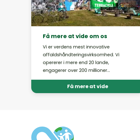
Få mere at vide om os
Vi er verdens mest innovative
affaldshåndteringsvirksomhed. Vi
opererer i mere end 20 lande,
engagerer over 200 millioner
mennesker og genanvender hvert år
milliarder stykker affald på vores
Få mere at vide
forskellige platforme. Lær vores historie
at kende her.