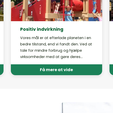
Positiv indvirkning
Vores mål er at efterlade planeten i en
bedre tilstand, end vi fandt den. Ved at
tale for mindre forbrug og hjælpe
virksomheder med at gøre deres
produkter genanvendelige eller lokalt
genanvendelige arbejder vi hen imod
Få mere at vide
en fremtid, hvor vores
genanvendelsesprogrammer ikke
længere er nødvendige.