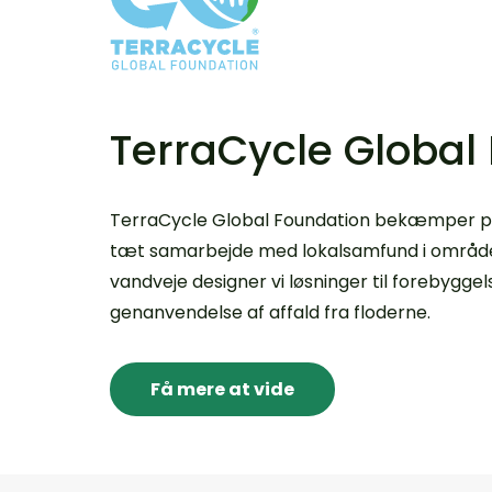
TerraCycle Global
TerraCycle Global Foundation bekæmper plas
tæt samarbejde med lokalsamfund i områd
vandveje designer vi løsninger til forebyggel
genanvendelse af affald fra floderne.
Få mere at vide