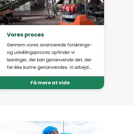
Vores proces
Gennem vores avancerede forsknings-
og udviklingsproces opfinder vi
løsninger, der kan genanvende det, der
før ikke kunne genanvendes. Vi arbejder
med løsningerne ud fra fastsatte
rammer og evaluerer konstant vores
Få mere at vide
processer for at sikre, at vi altid følger
de højeste standarder.