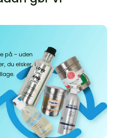
e på – uden
, du elsker, i
lage.