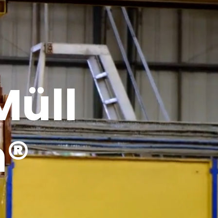
Müll
n®