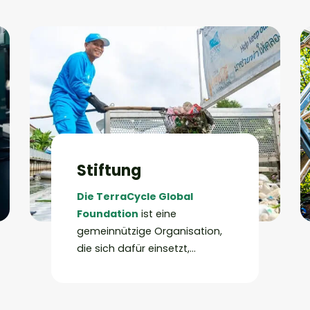
Inhaltsstoffe von TerraCycle
nutzen oder recycelte
Produkte direkt kaufen können.
Stiftung
Die TerraCycle Global
Foundation
ist eine
gemeinnützige Organisation,
die sich dafür einsetzt,
Plastikmüll aus Flüssen und
Kanälen weltweit zu reduzieren,
bevor er ins Meer gelangen