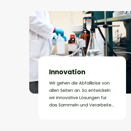
und an vielen anderen Orten.
#AllesRecyceln
Innovation
Wir gehen die Abfallkrise von
allen Seiten an. So entwickeln
wir innovative Lösungen für
das Sammeln und Verarbeiten
komplexer Abfälle, integrieren
sie in neue
Produktionsprozesse und