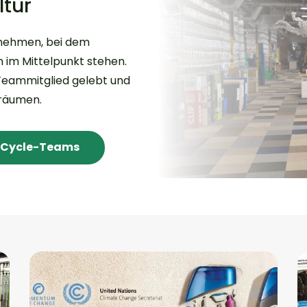
tur
rnehmen, bei dem
 im Mittelpunkt stehen.
Teammitglied gelebt und
oräumen.
raCycle-Teams