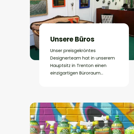
Unsere Büros
Unser preisgekröntes
Designerteam hat in unserem
Hauptsitz in Trenton einen
einzigartigen Büroraum
geschaffen, indem es für fast
alle Einrichtungsgegenstände,
Möbel und
Dekorationsgegenstände
upcycelte, recycelte oder
wiederverwendete Materialien
verwendet hat. Unsere Wände
sind mit ständig wechselnden