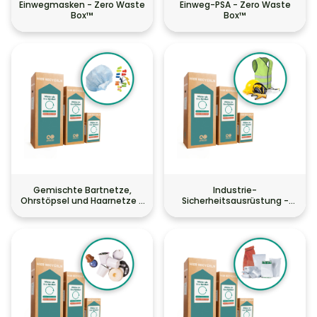
Einwegmasken - Zero Waste
Einweg-PSA - Zero Waste
Box™
Box™
Gemischte Bartnetze,
Industrie-
Ohrstöpsel und Haarnetze -
Sicherheitsausrüstung -
Zero Waste Box™
Zero Waste Box™