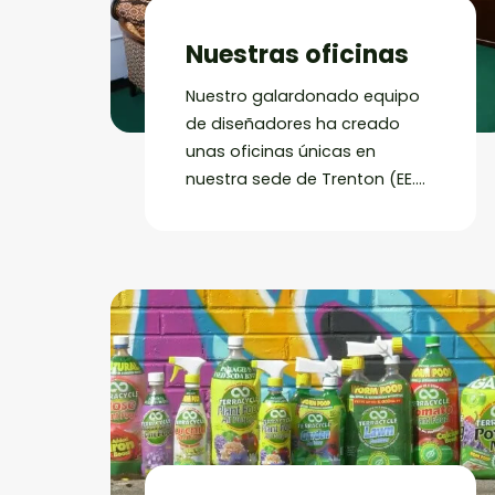
Nuestras oficinas
Nuestro galardonado equipo
de diseñadores ha creado
unas oficinas únicas en
nuestra sede de Trenton (EE.
UU.) mediante el uso creativo
de materiales reutilizados o
reciclados en prácticamente
todos los muebles, elementos
y objetos decorativos.
Nuestras paredes están
cubiertas de grafitis en
constante cambio.