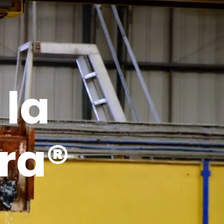
 la
ra®