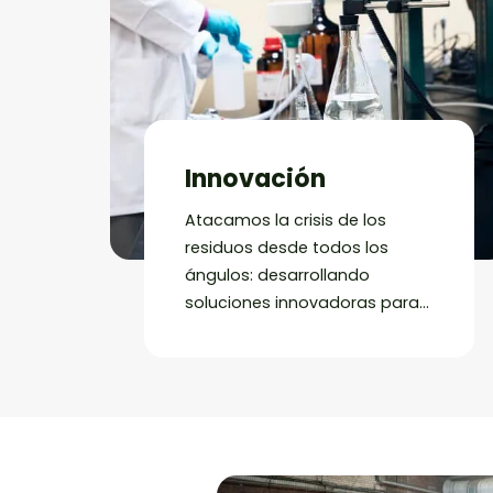
Innovación
Atacamos la crisis de los
residuos desde todos los
ángulos: desarrollando
soluciones innovadoras para
la recogida y el
procesamiento de residuos
complejos, integrándolos en
una nueva producción y
mucho más.