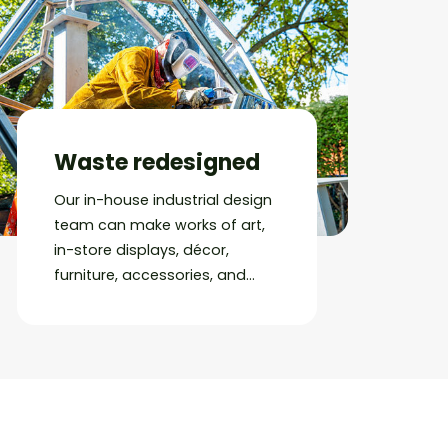
Waste redesigned
Our in-house industrial design
team can make works of art,
in-store displays, décor,
furniture, accessories, and
more from almost any kind of
business’s waste.