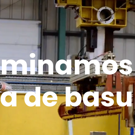
iminamos
ea de basu