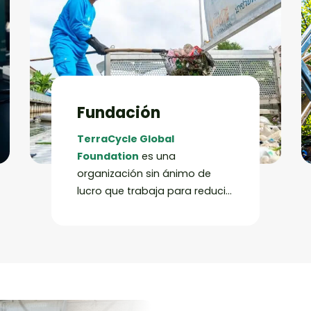
Fundación
TerraCycle Global
Foundation
es una
organización sin ánimo de
lucro que trabaja para reducir
el flujo de residuos plásticos
procedentes de ríos y canales
de todo el mundo antes de
que puedan llegar al océano.