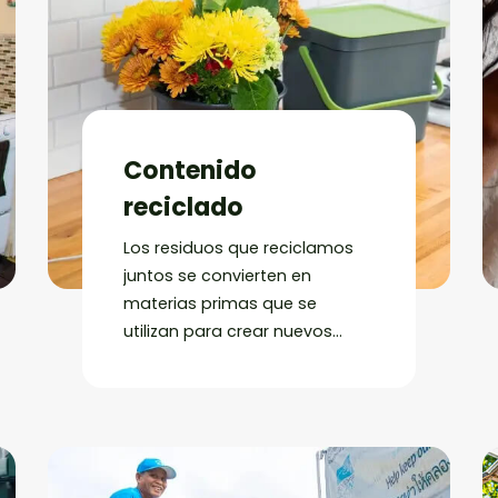
Contenido
reciclado
Los residuos que reciclamos
juntos se convierten en
materias primas que se
utilizan para crear nuevos
productos. Descubre cómo
puedes
utilizar contenido
reciclado de TerraCycle
o
comprar productos reciclados
directamente.