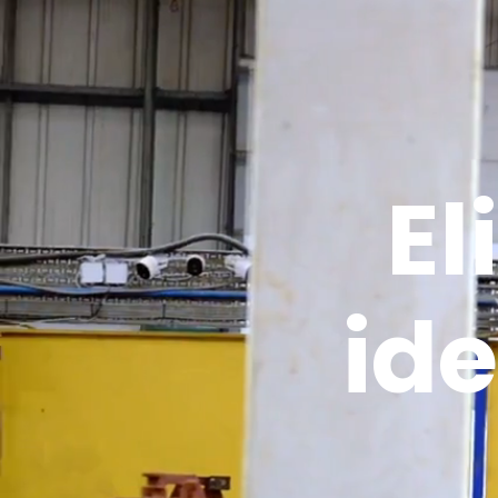
El
id