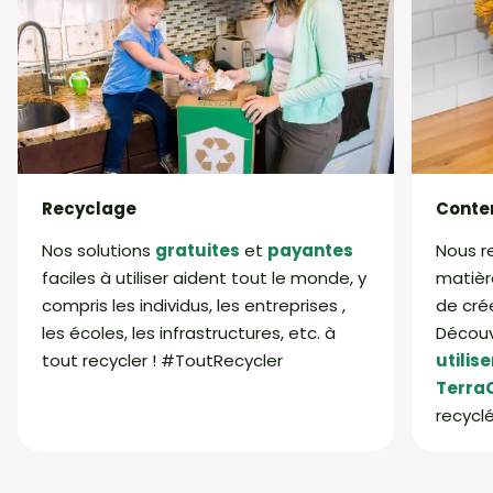
Recyclage
Conte
Nos solutions
gratuites
et
payantes
Nous r
faciles à utiliser aident tout le monde, y
matièr
compris les individus, les entreprises ,
de cré
les écoles, les infrastructures, etc. à
Décou
tout recycler ! #ToutRecycler
utilis
Terra
recycl