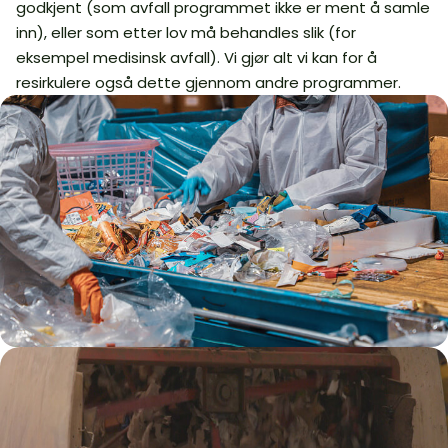
godkjent (som avfall programmet ikke er ment å samle
inn), eller som etter lov må behandles slik (for
eksempel medisinsk avfall). Vi gjør alt vi kan for å
resirkulere også dette gjennom andre programmer.